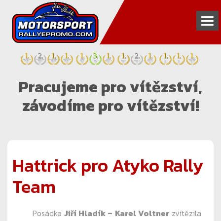
INZERCE
Pracujeme pro vítězství,
FOTOGALERIE
závodíme pro vítězství!
VIDEOGALERIE
PARTNEŘI
TÝM
Hattrick pro Atyko Rally
Team
KONTAKT
Posádka
Jiří Hladík – Karel Voltner
zvítězila