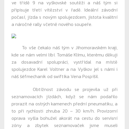
ve třídě 9 na vyškovské soutěži a náš tým si
připisuje třetí vítězství v řadě. Ideální závodní
počasí, jízda s novým spolujezdcem, jistota kvalitní
a náročné rally včetně nového soupeře.
To vše čekalo náš tým v Jihomoravském kraji,
kde se nám velmi líbí. Tomáše Klímu, kterému děkuji
za dosavadní spolupráci, vystřídal na místě
spolujezdce Karel Voltner a na Vyškov jel s námi i
náš šéfmechanik od swiftíka Vena Pospíšil.
Obtížnost závodu se projevila už při
seznamovacích jízdách, když se nám podařilo
prorazit na ostrých kamenech přední pneumatiku, a
to při rychlosti zhruba 20 – 30 km/h. Provizorní
oprava vyšla bohužel akorát na cestu do servisní
zóny a zbytek seznamovaček jsme museli