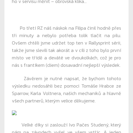
ho v servisu měnit – obrovská klika…
Po třetí RZ náš náskok na Filipa činil hodně přes
tři minuty a nebylo potřeba tolik tlačit na pilu.
Ovšem chtěli jsme udržet top ten v Rallysprint sérii,
takže jsme slevili tak akorát a v cíli z toho bylo první
místo ve třídě a deváté ve dvoukolkách, což je pro
nás s frantíkem (cliem) dosavadní nejlepší výsledek.
Závěrem je nutné napsat, že bychom tohoto
výsledku nedosáhli bez pomoci Tomáše Hrabce ze
Sparrow, Karla Voltnera, našich mechaniků a hlavně
všech partnerů, kterým velice děkujeme.
Velké díky si zaslouží Ivo Pačes Studený, který
nám na závodech vyšel ve všem vstříc. A jeden