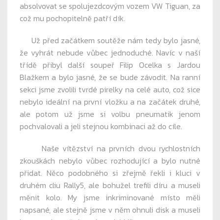
absolvovat se spolujezdcovým vozem VW Tiguan, za
což mu pochopitelně patří dík.
Už před začátkem soutěže nám tedy bylo jasné,
že vyhrát nebude vůbec jednoduché. Navíc v naší
třídě přibyl další soupeř Filip Ocelka s Jardou
Blažkem a bylo jasné, že se bude závodit. Na ranní
sekci jsme zvolili tvrdé pirelky na celé auto, což sice
nebylo ideální na první vložku a na začátek druhé,
ale potom už jsme si volbu pneumatik jenom
pochvalovali a jeli stejnou kombinaci až do cíle.
Naše vítězství na prvních dvou rychlostních
zkouškách nebylo vůbec rozhodující a bylo nutné
přidat. Něco podobného si zřejmě řekli i kluci v
druhém cliu Rally5, ale bohužel trefili díru a museli
měnit kolo. My jsme inkriminované místo měli
napsané, ale stejně jsme v něm ohnuli disk a museli