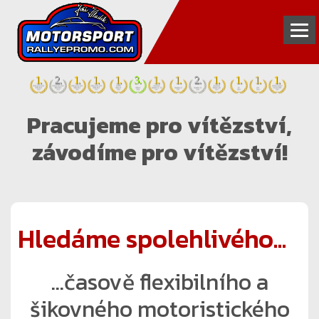
INZERCE
Pracujeme pro vítězství,
FOTOGALERIE
závodíme pro vítězství!
VIDEOGALERIE
PARTNEŘI
TÝM
Hledáme spolehlivého...
KONTAKT
...časově flexibilního a
šikovného motoristického