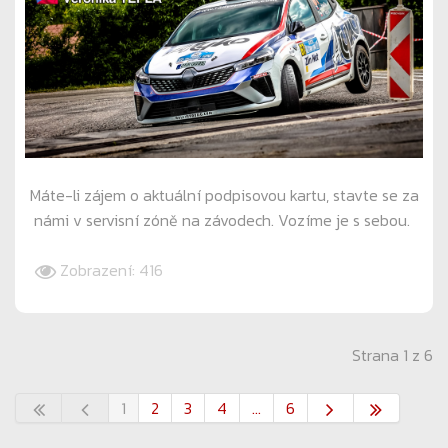
Máte-li zájem o aktuální podpisovou kartu, stavte se za
námi v servisní zóně na závodech. Vozíme je s sebou.
Zobrazení: 416
Strana 1 z 6
1
2
3
4
...
6