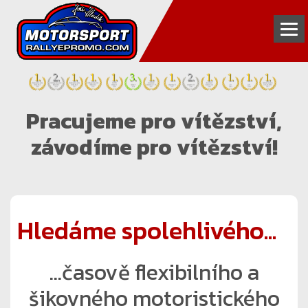
INZERCE
Pracujeme pro vítězství,
FOTOGALERIE
závodíme pro vítězství!
VIDEOGALERIE
PARTNEŘI
TÝM
Hledáme spolehlivého...
KONTAKT
...časově flexibilního a
šikovného motoristického