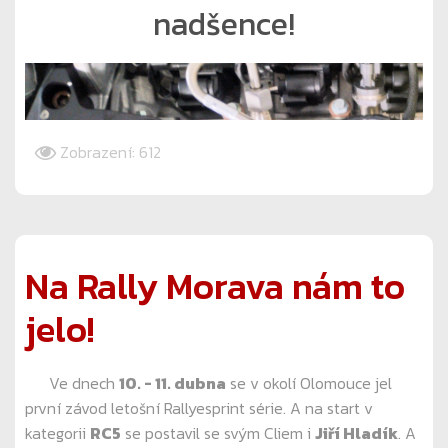
nadšence!
Zobrazení: 612
Na Rally Morava nám to
jelo!
Ve dnech
10. - 11. dubna
se v okolí Olomouce jel
první závod letošní Rallyesprint série. A na start v
kategorii
RC5
se postavil se svým Cliem i
Jiří Hladík
. A