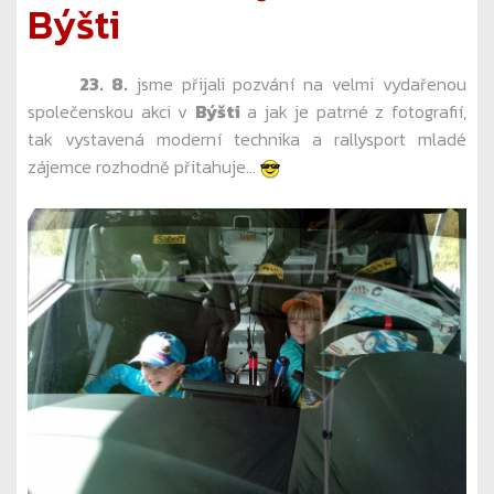
Býšti
23. 8.
jsme přijali pozvání na velmi vydařenou
společenskou akci v
Býšti
a jak je patrné z fotografií,
tak vystavená moderní technika a rallysport mladé
zájemce rozhodně přitahuje...