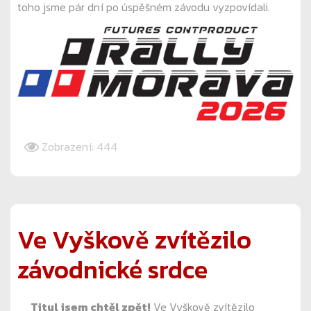
toho jsme pár dní po úspěšném závodu vyzpovídali.
Zobrazení: 444
Ve Vyškově zvítězilo
závodnické srdce
Titul jsem chtěl zpět!
Ve Vyškově zvítězilo